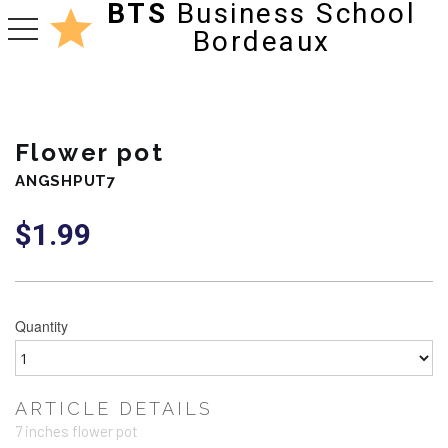
BTS
Business School
toggle navigation
Bordeaux
Flower pot
ANGSHPUT7
$
1.99
Quantity
ARTICLE DETAILS
7 inches flower pot