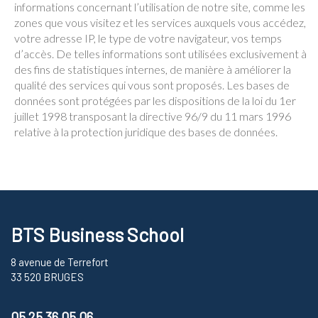
informations concernant l’utilisation de notre site, comme les
zones que vous visitez et les services auxquels vous accédez,
votre adresse IP, le type de votre navigateur, vos temps
d’accès. De telles informations sont utilisées exclusivement à
des fins de statistiques internes, de manière à améliorer la
qualité des services qui vous sont proposés. Les bases de
données sont protégées par les dispositions de la loi du 1er
juillet 1998 transposant la directive 96/9 du 11 mars 1996
relative à la protection juridique des bases de données.
BTS Business School
8 avenue de Terrefort
33 520 BRUGES
05 25 36 05 06